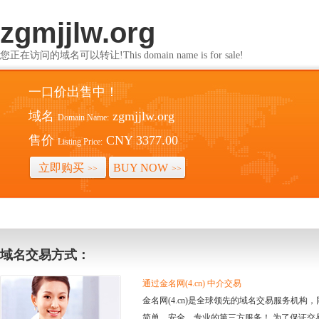
zgmjjlw.org
您正在访问的域名可以转让!This domain name is for sale!
一口价出售中！
域名
zgmjjlw.org
Domain Name:
售价
CNY 3377.00
Listing Price:
立即购买
BUY NOW
>>
>>
域名交易方式：
通过金名网(4.cn) 中介交易
金名网(4.cn)是全球领先的域名交易服务机
简单、安全、专业的第三方服务！ 为了保证交