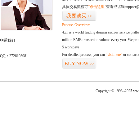
具体交易流程可
“点击这里”
查看或咨询support@
我要购买
>>
Process Overview:
4.cn is a world leading domain escrow service plat
million RMB transaction volume every year. We promi
联系我们
5 workdays.
For detailed process, you can
“visit here”
or contact
QQ：2726103981
BUY NOW
>>
Copyright © 1998 -2025 www